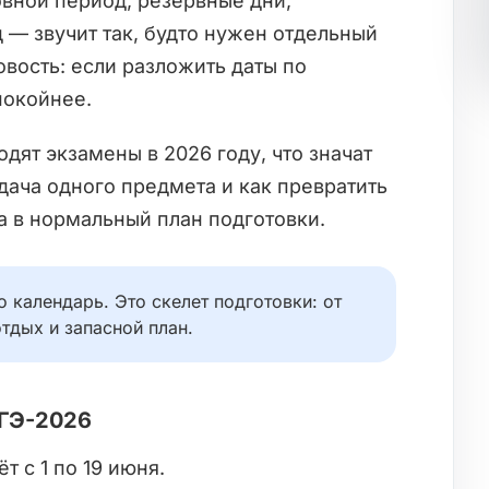
овной период, резервные дни,
 — звучит так, будто нужен отдельный
вость: если разложить даты по
покойнее.
одят экзамены в 2026 году, что значат
дача одного предмета и как превратить
 а в нормальный план подготовки.
о календарь. Это скелет подготовки: от
тдых и запасной план.
ЕГЭ-2026
 с 1 по 19 июня.