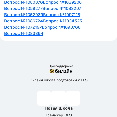
сказать, что стараешься оставаться спокойным,
Вопрос №1080376
Вопрос №1039206
обсуждаешь проблему с менеджером или
Вопрос №1059277
Вопрос №1033207
выражаешь свои претензии через отзывы или
Вопрос №1052939
Вопрос №1097118
обратную связь магазина.
Вопрос №1086724
Вопрос №1034525
Вопрос №1072197
Вопрос №1090766
Вопрос №1083364
При поддержке
Онлайн школа подготовки к ЕГЭ
Новая Школа
Тренажёр ОГЭ