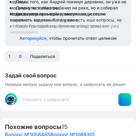
коровы.
После того, как Андрей покинул деревню, он уже не
мог вернуться обратно.
Димка не только рыбачил на реке, но и собирал
ягоды в лесу.
Надеюсь, эти примеры помогут вам успешно
Когда началась война, многие люди стали
поднимать восстание в деревне.
выполнить задание. Если у вас есть еще вопросы, не
стесняйтесь задавать. Успехов в подготовке к
Когда Григорий вернулся из плену, дома его уже
ждала семья.
экзаменам!
Пока идет дождь, мы сидим в избе и ждем, когда
Авторизуйся,
чтобы прочитать ответ целиком
пройдет ненастье.
1
0
Поделиться
Задай свой вопрос
Напиши любую задачу или вопрос, а нейросеть её решит
Похожие вопросы
15
Вопрос №1058465
Вопрос №1089301