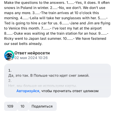
Make the questions to the answers. 1......-Yes, it does. It often
snows in Poland in winter. 2.....-No, we don't. We don't use
maps any more. 3.....-The train arrives at 10 o'clock this
morning. 4......-Leila will take her sunglasses with her. 5......-
Ted is going to hire a car for us. 6.......-Jane and Jim are flying
to Venice this month. 7.......- I've lost my hat at the airport
8......-Duke was waiting at the train station for an hour. 9......-
Ricky went to Japan last summer. 10......- We have fastened
our seat belts already.
Ответ нейросети
02 мая 2024 10:26
Да, это так. В Польше часто идет снег зимой.
Нет, мы больше не используем карты.
Авторизуйся,
чтобы прочитать ответ целиком
Поезд прибудет в 10 часов утра.
109
Лейла возьмет свои солнцезащитные очки с собой.
10
Поделиться