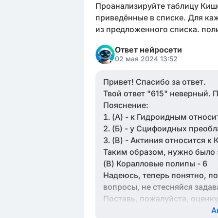
Проанализируйте таблицу Кише
приведённые в списке. Для ка
из предложенного списка. пол
Ответ нейросети
02 мая 2024 13:52
Привет! Спасибо за ответ.
Твой ответ "615" неверный. П
Пояснение:
(А) - к Гидроидным относит
(Б) - у Сцифоидных преобл
(В) - Актиния относится к
Таким образом, нужно было заполнить та
(В) Коралловые полипы - 6
Надеюсь, теперь понятно, по
вопросы, не стесняйся задав
Поставь, пожалуйста, оценку
А