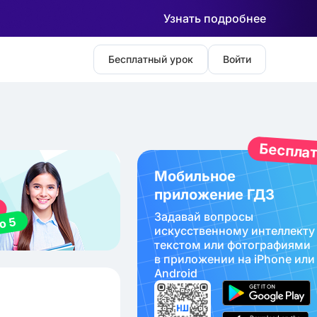
Узнать подробнее
Бесплатный урок
Войти
Беспла
Мобильное
приложение ГДЗ
Задавай вопросы
искуcственному интеллекту
текстом или фотографиями
в приложении на iPhone или
Android