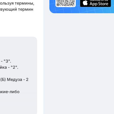
пользуя термины,
ствующий термин
- "3".
ка - "2".
акие-либо