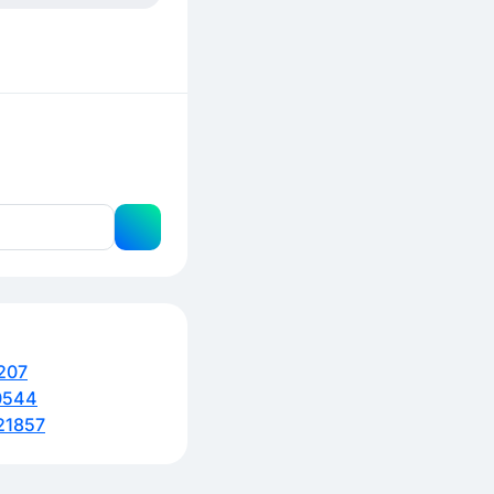
207
0544
21857