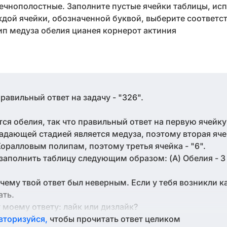
чнополостные. Заполните пустые ячейки таблицы, ис
ждой ячейки, обозначенной буквой, выберите соответ
ип медуза обелия цианея корнерот актиния
равильный ответ на задачу - "326".
ся обелия, так что правильный ответ на первую ячейку 
адающей стадией является медуза, поэтому вторая ячей
 Коралловым полипам, поэтому третья ячейка - "6".
блицу следующим образом: (А) Обелия - 3 (Б) Медуза - 2
чему твой ответ был неверным. Если у тебя возникли к
ать.
 моему ответу: лайк или дизлайк?
вторизуйся,
чтобы прочитать ответ целиком