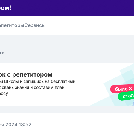
ром!
епетиторы
Сервисы
ти
ок с репетитором
ой Школы и запишись на бесплатный
ровень знаний и составим план
ассу
ая 2024 13:52