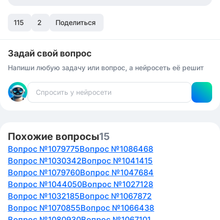
Où se trouve la Tour Eiffel? a) Lyon b) Nice c) Paris d)
115
Marseille
2
Поделиться
Quel est le célèbre musée d'art situé à Paris? a) Le
Louvre b) Le Prado c) Le MET d) Le British Museum
Задай свой вопрос
Напиши любую задачу или вопрос, а нейросеть её решит
Похожие вопросы
15
Вопрос №1079775
Вопрос №1086468
Вопрос №1030342
Вопрос №1041415
Вопрос №1079760
Вопрос №1047684
Вопрос №1044050
Вопрос №1027128
Вопрос №1032185
Вопрос №1067872
Вопрос №1070855
Вопрос №1066438
Вопрос №1080930
Вопрос №1067101