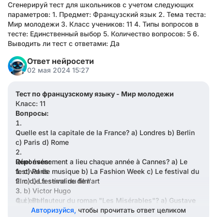
Сгенерируй тест для школьников с учетом следующих
параметров: 1. Предмет: Французский язык 2. Тема теста:
Мир молодежи 3. Класс учеников: 11 4. Типы вопросов в
тесте: Единственный выбор 5. Количество вопросов: 5 6.
Выводить ли тест с ответами: Да
Ответ нейросети
02 мая 2024 15:27
Тест по французскому языку - Мир молодежи
Класс: 11
Вопросы:
Quelle est la capitale de la France? a) Londres b) Berlin
c) Paris d) Rome
Quel événement a lieu chaque année à Cannes? a) Le
Réponses:
festival de musique b) La Fashion Week c) Le festival du
c) Paris
film d) La semaine de l'art
c) Le festival du film
b) Victor Hugo
Qui est l'auteur du roman "Les Misérables"? a) Gustave
c) Paris
Flaubert b) Victor Hugo c) Albert Camus d) Emile Zola
a) Le Louvre
Авторизуйся,
чтобы прочитать ответ целиком