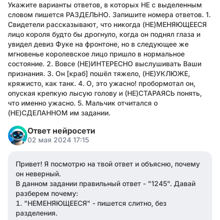
Укажите варианты ответов, в которых НЕ с выделенным
словом пишется РАЗДЕЛЬНО. Запишите номера ответов. 1.
Свидетели рассказывают, что никогда (НЕ)МЕНЯЮЩЕЕСЯ
лицо короля будто бы дрогнуло, когда он поднял глаза и
увидел девиз Фуке на фронтоне, но в следующее же
мгновенье королевское лицо пришло в нормальное
состояние. 2. Вовсе (НЕ)ИНТЕРЕСНО выслушивать Ваши
признания. 3. Он [краб] пошёл тяжело, (НЕ)УКЛЮЖЕ,
кряжисто, как танк. 4. О, это ужасно! пробормотал он,
опуская крепкую лысую голову и (НЕ)СТАРАЯСЬ понять,
что именно ужасно. 5. Мальчик отчитался о
(НЕ)СДЕЛАННОМ им задании.
Ответ нейросети
02 мая 2024 17:15
Привет! Я посмотрю на твой ответ и объясню, почему
он неверный.
В данном задании правильный ответ - "1245". Давай
разберем почему:
"НЕМЕНЯЮЩЕЕСЯ" - пишется слитно, без
разделения.