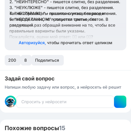
"НЕИНТЕРЕСНО" - пишется слитно, без разделения.
"НЕУКЛЮЖЕ" - пишется слитно, без разделения.
Таким образом, ты правильно указал первое и
"НЕСТАРАЯСЬ" - пишется слитно, без разделения.
четвертое слово, но пропустил третье и пятое. В
"НЕСДЕЛАННОМ" - пишется слитно, без
разделения.
следующий раз обращай внимание на то, чтобы все
правильные варианты были указаны.
Пожалуйста, оцени мой ответ: 👍🏻 или 👎🏻?
Авторизуйся,
чтобы прочитать ответ целиком
200
8
Поделиться
Задай свой вопрос
Напиши любую задачу или вопрос, а нейросеть её решит
Похожие вопросы
15