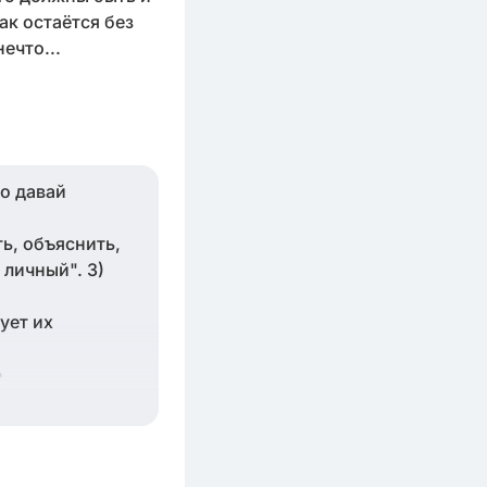
ак остаётся без
ечто...
но давай
ь, объяснить,
 личный". 3)
ует их
