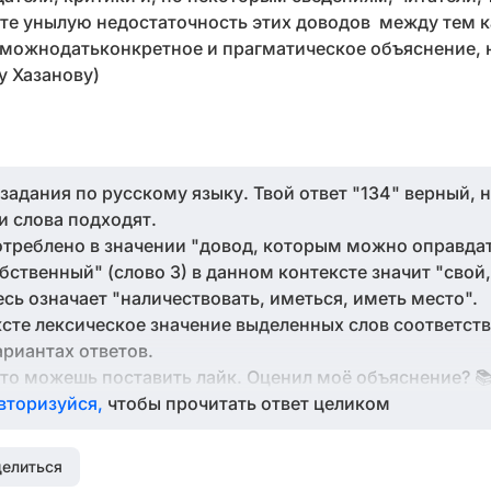
ете унылую недостаточность этих доводов между тем к
зможнодатьконкретное и прагматическое объяснение, н
у Хазанову)
задания по русскому языку. Твой ответ "134" верный, 
и слова подходят.
потреблено в значении "довод, которым можно оправдат
бственный" (слово 3) в данном контексте значит "свой,
есь означает "наличествовать, иметься, иметь место".
сте лексическое значение выделенных слов соответств
риантах ответов.
что можешь поставить лайк. Оценил моё объяснение? 
вторизуйся,
чтобы прочитать ответ целиком
елиться