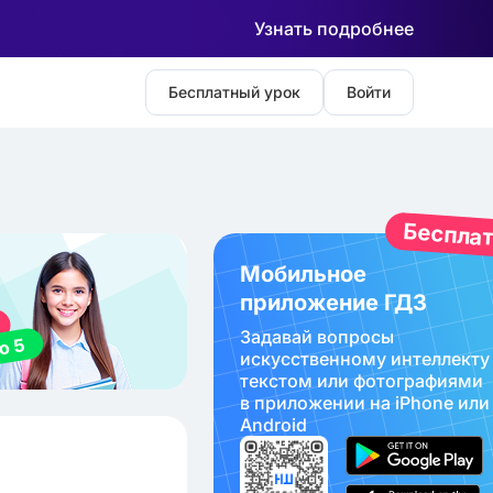
Узнать подробнее
Бесплатный урок
Войти
Беспла
Мобильное
приложение ГДЗ
Задавай вопросы
искуcственному интеллекту
текстом или фотографиями
в приложении на iPhone или
Android