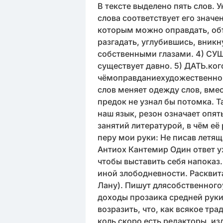
В тексте выделено пять слов. 
слова соответствует его знач
которым можно оправдать, объ
разгадать, углубившись, вникн
собственными глазами. 4) СУ
существует давно. 5) ДАТЬ.кого
чёмоправданиехудожественной 
слов меняет одежду слов, вме
предок не узнал бы потомка. Т
наш язык, резон означает опят
занятий литературой, в чём её
перу мои руки: Не писав летящ
Антиох Кантемир Один ответ у
чтобы выставить себя напоказ.
иной злободневности. Расквита
Лану). Пишут длясобственного
доходы прозаика средней руки
возразить, что, как всякое тр
коль скоро есть редакторы, из