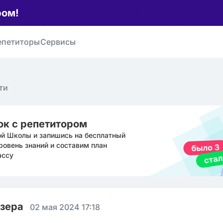
ром!
епетиторы
Сервисы
ти
ок с репетитором
ой Школы и запишись на бесплатный
ровень знаний и составим план
ассу
юзера
02 мая 2024 17:18