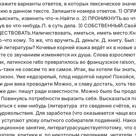
Укажите варианты ответов, в которых лексическое знач
ению в данном тексте. Запишите номера ответов. 1) О
яснить, извинить что-н.Найти о. 2) ПРОНИКНУТЬ.во чт
ув во что-нибудь.П. в суть дела. 3) СОБСТВЕННЫЙ.Сво
ЩЕСТВОВАТЬ.Наличествовать, иметься, иметь место.Кн
-что кому. То же, что вручить.Д. деньги. Д. книгу. Был 
литературы? Кочевье корней языка ведёт их в новые 
сте со звучанием изменяется их душа. Слова взрослеют
ак, латинское ratio превратилось во французское raison
ь-таки не совсем то же самое. Итак, вы хотели бы знать
 резон. Уме недозрелый, плод недолгой науки! Покойся,
и дни века проводити Можно, и славу достать, хоть тв
же дан: пишут ради известности. Можно было бы прод
 Повинуясь потребности выразить себя. Высказаться п
ться с кем-нибудь (литература это сведение счётов, к
удовольствия. Для заработка (что оказывается чаще вс
 уступают улову опытного собирателя подаяний). Нак
адиционное занятие, литературасуществуетпотому, что 
датели, критики и, по некоторым сведениям, читатели,