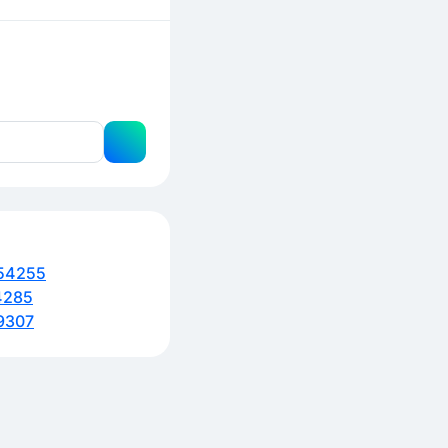
54255
4285
9307