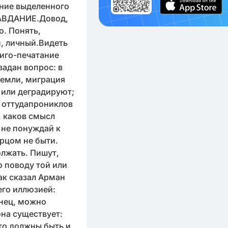
ение выделенного
ПРАВДАНИЕ.Довод,
о. Понять,
й, личный.Видеть
иго-печатание
задан вопрос: в
земли, миграция
 или деградируют;
, оттудапрониклов
, каков смысл
 не понуждай к
орцом не быти.
олжать. Пишут,
о поводу той или
ак сказал Арман
его иллюзией:
онец, можно
она существует:
 то должны быть и