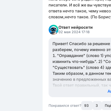
писатели. И всё же вы чувству
ответа нечто такое, чему нево
словом,нечто такое. (По Борис
Ответ нейросети
02 мая 2024 17:18
Привет! Спасибо за решение 
разберем, почему именно эт
"Оправдание" (слово 1) у
извинить что-нибудь". 2) "Со
"Существовать" (слово 4) зд
Таким образом, в данном тек
значению в предложенных ва
Твой ответ правильный, так 
А
Понравился ответ?
93
3
Под