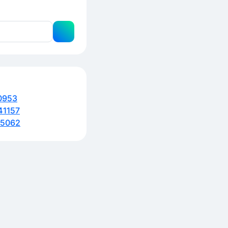
0953
41157
65062