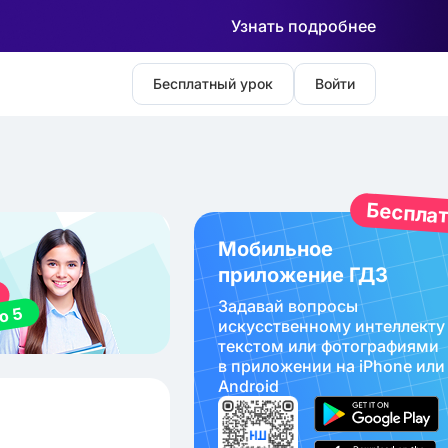
Узнать подробнее
Бесплатный урок
Войти
Беспла
Мобильное
приложение ГДЗ
Задавай вопросы
искуcственному интеллекту
текстом или фотографиями
в приложении на iPhone или
Android