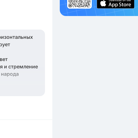
оризонтальных
рует
вет
я и стремление
 народа