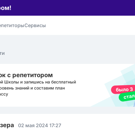
ром!
епетиторы
Сервисы
ти
ок с репетитором
ой Школы и запишись на бесплатный
ровень знаний и составим план
ассу
юзера
02 мая 2024 17:27