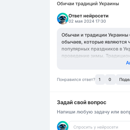
Обичаи традиций Украины
Ответ нейросети
02 мая 2024 17:30
Обычаи и традиции Украины 
обычаев, которые являются 
популярных праздников в Ук
проведение зимы. Традицион
также песни и танцы тоже я
А
возникнут вопросы или нужн
стесняйтесь задавать.
Понравился ответ?
1
0
Поде
Задай свой вопрос
Напиши любую задачу или вопр