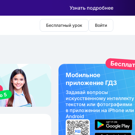
Узнать подробнее
Бесплатный урок
Войти
Беспла
Мобильное
приложение ГДЗ
Задавай вопросы
искуcственному интеллекту
текстом или фотографиями
в приложении на iPhone или
Android