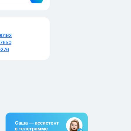
00193
7650
0276
Саша — ассистент
в телеграмме