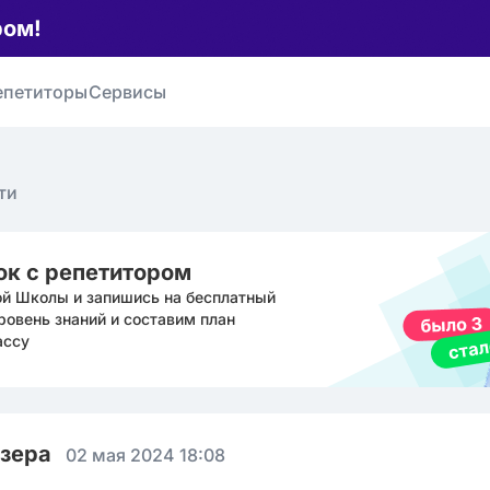
ром!
епетиторы
Сервисы
ти
ок с репетитором
ой Школы и запишись на бесплатный
ровень знаний и составим план
ассу
юзера
02 мая 2024 18:08