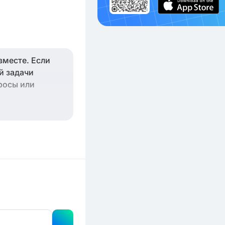
вместе. Если
й задачи
росы или