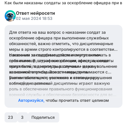
Как были наказаны солдаты за оскорбление офицера при в
Ответ нейросети
02 мая 2024 18:53
Для ответа на ваш вопрос о наказании солдат за
оскорбление офицера при выполнении служебных
обязанностей, важно отметить, что дисциплинарные
меры в армии строго контролируются в соответствии
с военным законодательством и внутренними
Наказания за подобные действия могут включать в
правилами. В случае оскорбления офицера, солдаты
себя выговор, штрафные санкции, арест, лишение
могут быть подвергнуты различным мерам в
привилегий, а в некоторых случаях - даже увольнение
зависимости от серьезности инцидента.
из военной службы. Все эти меры принимаются с
учетом обстановки, контекста и степени нарушения
Важно помнить, что уважение к командиру и
военной дисциплины.
соблюдение воинской дисциплины играют важную
роль в обеспечении правильного функционирования
военной службы и обеспечении безопасности для всех
служащих.
Авторизуйся,
чтобы прочитать ответ целиком
23
3
Поделиться