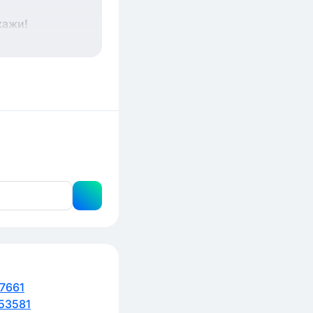
кажи!
7661
53581