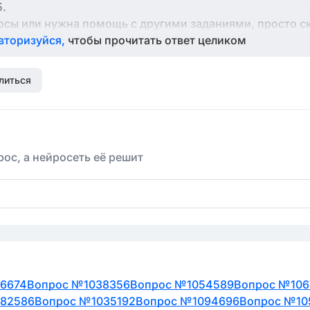
5.
росы или нужна помощь с другими заданиями, просто с
вторизуйся,
чтобы прочитать ответ целиком
литься
ос, а нейросеть её решит
16674
Вопрос №1038356
Вопрос №1054589
Вопрос №106
082586
Вопрос №1035192
Вопрос №1094696
Вопрос №10