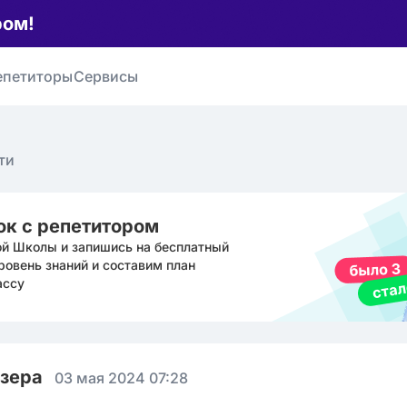
ром!
епетиторы
Сервисы
ти
ок с репетитором
ой Школы и запишись на бесплатный
ровень знаний и составим план
ассу
юзера
03 мая 2024 07:28