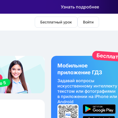
Узнать подробнее
Бесплатный урок
Войти
Беспла
Мобильное
приложение ГДЗ
Задавай вопросы
искуcственному интеллекту
текстом или фотографиями
в приложении на iPhone или
Android