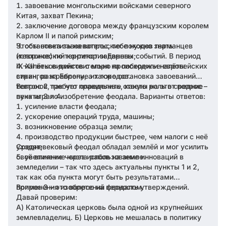
завоевание монгольскими войсками северного
Китая, захват Пекина;
заключение договора между французским королем
Карлом II и папой римским;
Чтобы ответить на вопрос, тебе нужно знать
остановка завоевательских походов германцев
(тевтонов) по территории Европы;
исторический контекст заданных событий. В период
IX-XII веков действительно происходили налёты
налёты викингов с моря на побережье европейских
стран, разграбление их городов.
викингов на Европу, а также остановка завоеваний
тевтонов, так что правильные ответы на этот вопрос –
Вопрос 2 требует определить, какую роль в средние
пункты 3 и 4.
века играло изобретение феодала. Варианты ответов:
усиление власти феодала;
ускорение операций труда, машины;
возникновение образца земли;
производство продукции быстрее, чем налоги с неё
уходят;
Средневековый феодал обладал землёй и мог усилить
своё влияние через использование инноваций в
увеличение числа рабов на земле.
земледелии – так что здесь актуальны пункты 1 и 2,
так как оба пункта могут быть результатами
применения изобретений феодалом.
Вопрос 3 – это вопрос на верность утверждений.
Давай проверим:
А) Католическая церковь была одной из крупнейших
землевладелиц. Б) Церковь не мешалась в политику