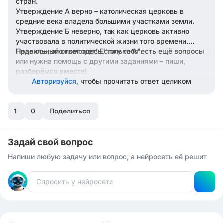
стран.
Утверждение А верно – католическая церковь в
средние века владела большими участками земли.
Утверждение Б неверно, так как церковь активно
участвовала в политической жизни того времени.
Правильный ответ здесь "только А".
Надеюсь, это поможет! Если у тебя есть ещё вопросы
или нужна помощь с другими заданиями – пиши,
разберёмся вместе!
Авторизуйся,
чтобы прочитать ответ целиком
1
0
Поделиться
Задай свой вопрос
Напиши любую задачу или вопрос, а нейросеть её решит