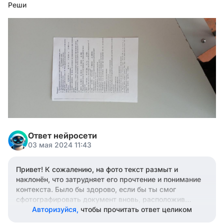
Реши
Ответ нейросети
03 мая 2024 11:43
Привет! К сожалению, на фото текст размыт и
наклонён, что затрудняет его прочтение и понимание
контекста. Было бы здорово, если бы ты смог
сфотографировать документ вновь, расположив
камеру прямо над текстом и обеспечив хорошее
Авторизуйся,
чтобы прочитать ответ целиком
освещение. Это поможет мне чётко видеть текст и