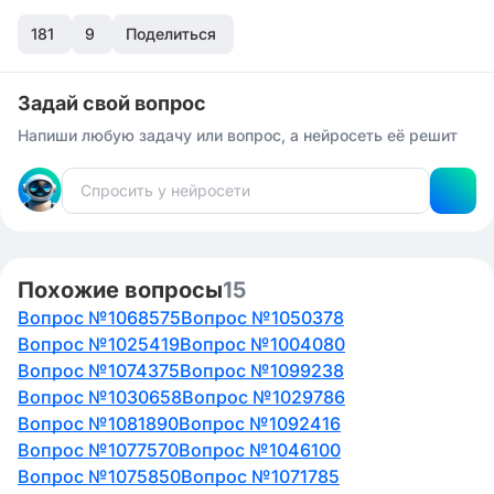
адекватно помочь тебе с решением задачи. Пока я
181
могу только предположить, что передо мной
9
Поделиться
математические задачи или что-то подобное. Если у
тебя есть конкретный вопрос или задача, с
удовольствием помогу.
Задай свой вопрос
Напиши любую задачу или вопрос, а нейросеть её решит
Похожие вопросы
15
Вопрос №1068575
Вопрос №1050378
Вопрос №1025419
Вопрос №1004080
Вопрос №1074375
Вопрос №1099238
Вопрос №1030658
Вопрос №1029786
Вопрос №1081890
Вопрос №1092416
Вопрос №1077570
Вопрос №1046100
Вопрос №1075850
Вопрос №1071785