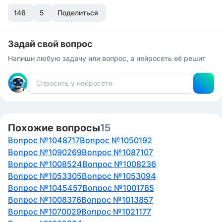
которая звучит как "championships". Таким образом,
146
правильный ответ: "championships". Прошу оценить
5
Поделиться
мой ответ лайком или дизлайком.
Задай свой вопрос
Напиши любую задачу или вопрос, а нейросеть её решит
Похожие вопросы
15
Вопрос №1048717
Вопрос №1050192
Вопрос №1090269
Вопрос №1087107
Вопрос №1008524
Вопрос №1008236
Вопрос №1053305
Вопрос №1053094
Вопрос №1045457
Вопрос №1001785
Вопрос №1008376
Вопрос №1013857
Вопрос №1070029
Вопрос №1021177