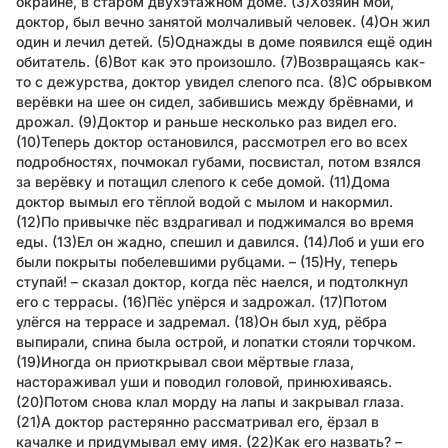
окраине, в старом двухэтажном доме. (3)Хозяин мой,
доктор, был вечно занятой молчаливый человек. (4)Он жил
один и лечил детей. (5)Однажды в доме появился ещё один
обитатель. (6)Вот как это произошло. (7)Возвращаясь как-
то с дежурства, доктор увидел слепого пса. (8)С обрывком
верёвки на шее он сидел, забившись между брёвнами, и
дрожал. (9)Доктор и раньше несколько раз видел его.
(10)Теперь доктор остановился, рассмотрел его во всех
подробностях, почмокал губами, посвистал, потом взялся
за верёвку и потащил слепого к себе домой. (11)Дома
доктор вымыл его тёплой водой с мылом и накормил.
(12)По привычке пёс вздрагивал и поджимался во время
еды. (13)Ел он жадно, спешил и давился. (14)Лоб и уши его
были покрыты побелевшими рубцами. – (15)Ну, теперь
ступай! – сказал доктор, когда пёс наелся, и подтолкнул
его с террасы. (16)Пёс упёрся и задрожал. (17)Потом
улёгся на террасе и задремал. (18)Он был худ, рёбра
выпирали, спина была острой, и лопатки стояли торчком.
(19)Иногда он приоткрывал свои мёртвые глаза,
настораживал уши и поводил головой, принюхиваясь.
(20)Потом снова клал морду на лапы и закрывал глаза.
(21)А доктор растерянно рассматривал его, ёрзал в
качалке и придумывал ему имя. (22)Как его назвать? –