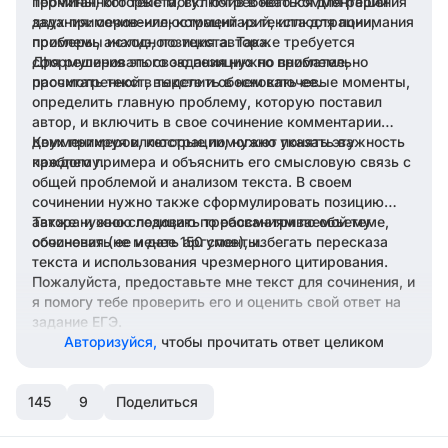
прочитанного текста, включив в него комментарий
Термины, которые могут потребоваться для решения
двух примеров-иллюстраций из текста для понимания
задания: сочинение, комментарий, иллюстрации,
проблемы исходного текста. Также требуется
примеры, анализ, позиция автора.
сформулировать свою позицию по проблеме,
Для решения этого задания нужно внимательно
рассмотренной в тексте и обосновать ее.
прочитать текст, выделить в нем ключевые моменты,
определить главную проблему, которую поставил
автор, и включить в свое сочинение комментарии
двух примеров, которые помогают понять эту
Комментируя иллюстрации, нужно указать важность
проблему.
каждого примера и объяснить его смысловую связь с
общей проблемой и анализом текста. В своем
сочинении нужно также сформулировать позицию
автора и свою позицию по рассматриваемой теме,
Также нужно следовать требованиям по объему
обосновать ее и дать аргументы.
сочинения (не менее 150 слов), избегать пересказа
текста и использования чрезмерного цитирования.
Пожалуйста, предоставьте мне текст для сочинения, и
я помогу тебе проверить его и оценить свой ответ на
задание ЕГЭ.
Авторизуйся,
чтобы прочитать ответ целиком
145
9
Поделиться