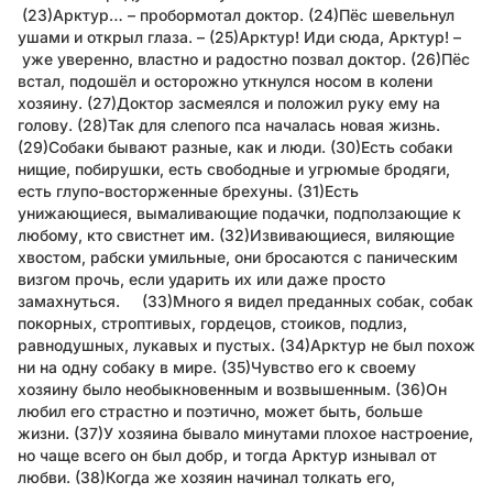
(23)Арктур… – пробормотал доктор. (24)Пёс шевельнул
ушами и открыл глаза. – (25)Арктур! Иди сюда, Арктур! –
уже уверенно, властно и радостно позвал доктор. (26)Пёс
встал, подошёл и осторожно уткнулся носом в колени
хозяину. (27)Доктор засмеялся и положил руку ему на
голову. (28)Так для слепого пса началась новая жизнь.
(29)Собаки бывают разные, как и люди. (30)Есть собаки
нищие, побирушки, есть свободные и угрюмые бродяги,
есть глупо-восторженные брехуны. (31)Есть
унижающиеся, вымаливающие подачки, подползающие к
любому, кто свистнет им. (32)Извивающиеся, виляющие
хвостом, рабски умильные, они бросаются с паническим
визгом прочь, если ударить их или даже просто
замахнуться. (33)Много я видел преданных собак, собак
покорных, строптивых, гордецов, стоиков, подлиз,
равнодушных, лукавых и пустых. (34)Арктур не был похож
ни на одну собаку в мире. (35)Чувство его к своему
хозяину было необыкновенным и возвышенным. (36)Он
любил его страстно и поэтично, может быть, больше
жизни. (37)У хозяина бывало минутами плохое настроение,
но чаще всего он был добр, и тогда Арктур изнывал от
любви. (38)Когда же хозяин начинал толкать его,