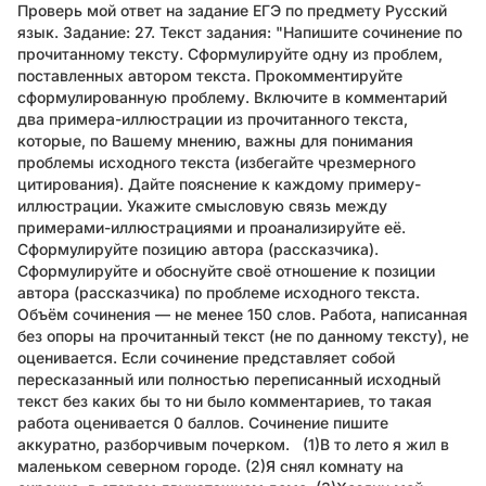
Проверь мой ответ на задание ЕГЭ по предмету Русский
язык. Задание: 27. Текст задания: "Напишите сочинение по
прочитанному тексту. Сформулируйте одну из проблем,
поставленных автором текста. Прокомментируйте
сформулированную проблему. Включите в комментарий
два примера-иллюстрации из прочитанного текста,
которые, по Вашему мнению, важны для понимания
проблемы исходного текста (избегайте чрезмерного
цитирования). Дайте пояснение к каждому примеру-
иллюстрации. Укажите смысловую связь между
примерами-иллюстрациями и проанализируйте её.
Сформулируйте позицию автора (рассказчика).
Сформулируйте и обоснуйте своё отношение к позиции
автора (рассказчика) по проблеме исходного текста.
Объём сочинения — не менее 150 слов. Работа, написанная
без опоры на прочитанный текст (не по данному тексту), не
оценивается. Если сочинение представляет собой
пересказанный или полностью переписанный исходный
текст без каких бы то ни было комментариев, то такая
работа оценивается 0 баллов. Сочинение пишите
аккуратно, разборчивым почерком. (1)В тo лето я жил в
маленьком северном городе. (2)Я снял комнату на