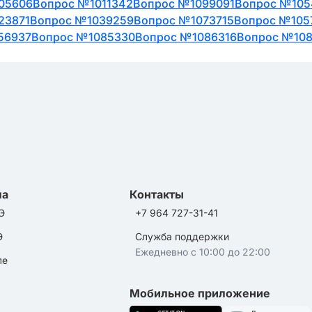
05606
Вопрос №1011342
Вопрос №1099091
Вопрос №105
23871
Вопрос №1039259
Вопрос №1073715
Вопрос №105
56937
Вопрос №1085330
Вопрос №1086316
Вопрос №10
ла
Контакты
Э
+7 964 727-31-41
Э
Служба поддержки
Ежедневно с 10:00 до 22:00
ле
Мобильное приложение