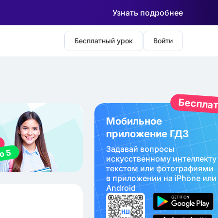
Узнать подробнее
Бесплатный урок
Войти
Беспла
Мобильное
приложение ГДЗ
Задавай вопросы
искуcственному интеллекту
текстом или фотографиями
в приложении на iPhone или
Android