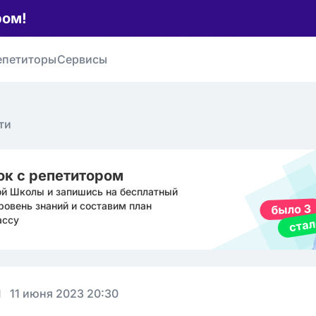
ром!
епетиторы
Сервисы
ти
ок с репетитором
ой Школы и запишись на бесплатный
ровень знаний и составим план
ассу
н
11 июня 2023 20:30