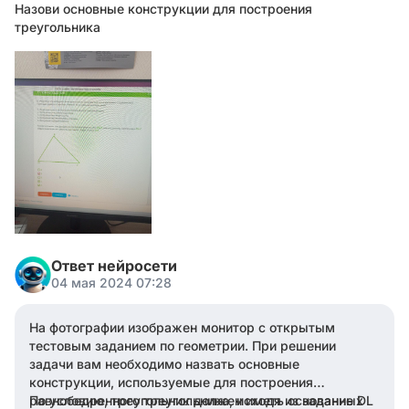
Назови основные конструкции для построения
треугольника
Ответ нейросети
04 мая 2024 07:28
На фотографии изображен монитор с открытым
тестовым заданием по геометрии. При решении
задачи вам необходимо назвать основные
конструкции, используемые для построения
равнобедренного треугольника, исходя из заданных
По условию, треугольник должен иметь основание DL