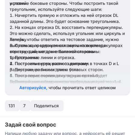
условий.
и равные боковые стороны. Чтобы построить такой
треугольник, используйте следующие шаги:
Начертить прямую и отложить на ней отрезок DL
заданной длины. Это будет основание треугольника.
На концах отрезка DL восставить перпендикуляры.
Это можно сделать, используя угольник или циркуль и
линейку.
Теперь, чтобы ответить на тестовое задание, нужно
выбрать из предложенных вариантов номера
С помощью циркуля отложить на перпендикулярах
отрезки, равные длине боковой стороны
конструкций, которые были использованы:
треугольника.
Построение линии и отрезка.
Построить окружности с центрами в точках D и L
Построение угла, равного данному.
радиусами, равными длине боковых сторон.
Построение биссектрисы угла.
Точка пересечения этих окружностей будет
Построение перпендикулярных прямых.
вершиной равнобедренного треугольника, её можно
Правильно запишем номера выбранных пунктов: 1, 4.
Построение серединного перпендикуляра.
обозначить как точку P.
Авторизуйся,
чтобы прочитать ответ целиком
Соединить точку P с точками D и L. Полученный
треугольник DLP и будет искомым равнобедренным
131
треугольником.
7
Поделиться
Задай свой вопрос
Напиши любую задачу или вопрос, а нейросеть её решит