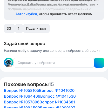
А в пункте Д: Выбрана цифра 5, а правильный ответ -
Пожалуйста, поставь лайк, если мой ответ был
6. Здесь нарушение в построении предложения с
полезен.
причастным оборотом.
Авторизуйся,
чтобы прочитать ответ целиком
33
1
Поделиться
Задай свой вопрос
Напиши любую задачу или вопрос, а нейросеть её решит
Похожие вопросы
15
Вопрос №1058105
Вопрос №1041020
Вопрос №1064469
Вопрос №1041530
Вопрос №1057896
Вопрос №1034681
Вопрос №1094599
Вопрос №1000107