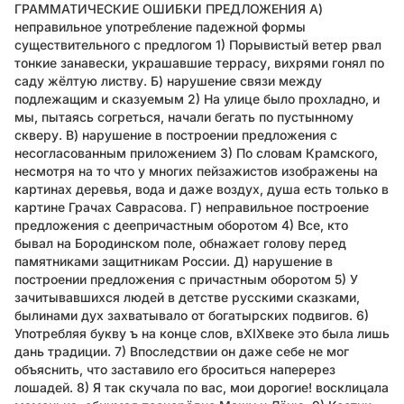
ГРАММАТИЧЕСКИЕ ОШИБКИ ПРЕДЛОЖЕНИЯ А)
неправильное употребление падежной формы
существительного с предлогом 1) Порывистый ветер рвал
тонкие занавески, украшавшие террасу, вихрями гонял по
саду жёлтую листву. Б) нарушение связи между
подлежащим и сказуемым 2) На улице было прохладно, и
мы, пытаясь согреться, начали бегать по пустынному
скверу. В) нарушение в построении предложения с
несогласованным приложением 3) По словам Крамского,
несмотря на то что у многих пейзажистов изображены на
картинах деревья, вода и даже воздух, душа есть только в
картине Грачах Саврасова. Г) неправильное построение
предложения с деепричастным оборотом 4) Все, кто
бывал на Бородинском поле, обнажает голову перед
памятниками защитникам России. Д) нарушение в
построении предложения с причастным оборотом 5) У
зачитывавшихся людей в детстве русскими сказками,
былинами дух захватывало от богатырских подвигов. 6)
Употребляя букву ъ на конце слов, вXIXвеке это была лишь
дань традиции. 7) Впоследствии он даже себе не мог
объяснить, что заставило его броситься наперерез
лошадей. 8) Я так скучала по вас, мои дорогие! восклицала