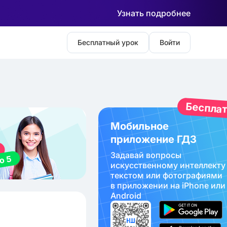
Узнать подробнее
Бесплатный урок
Войти
Беспла
Мобильное
приложение ГДЗ
Задавай вопросы
искуcственному интеллекту
текстом или фотографиями
в приложении на iPhone или
Android