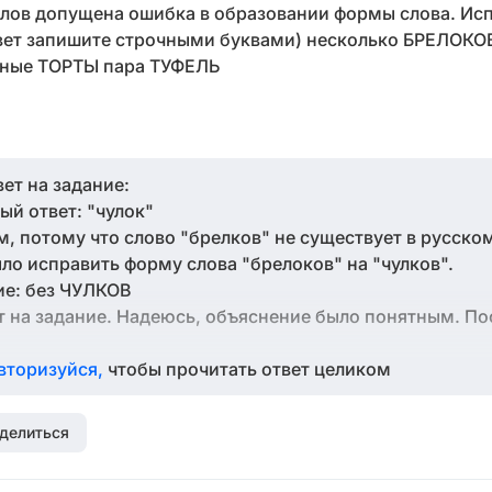
лов допущена ошибка в образовании формы слова. Ис
твет запишите строчными буквами) несколько БРЕЛОКО
ные ТОРТЫ пара ТУФЕЛЬ
ет на задание:
ый ответ: "чулок"
, потому что слово "брелков" не существует в русском
ло исправить форму слова "брелоков" на "чулков".
ие: без ЧУЛКОВ
дание. Надеюсь, объяснение было понятным. Поставь лайк, если
вторизуйся,
чтобы прочитать ответ целиком
делиться