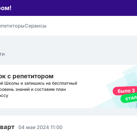
ром!
епетиторы
Сервисы
ти
ок с репетитором
ой Школы и запишись на бесплатный
ровень знаний и составим план
ассу
кварт
04 мая 2024 11:00