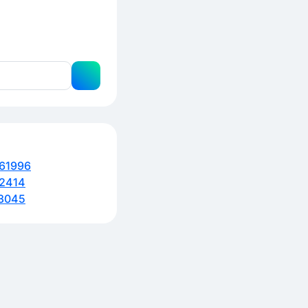
61996
2414
3045