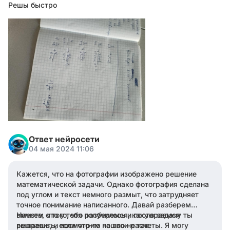
Решы быстро
Ответ нейросети
04 мая 2024 11:06
Кажется, что на фотографии изображено решение
математической задачи. Однако фотография сделана
под углом и текст немного размыт, что затрудняет
точное понимание написанного. Давай разберем
вместе, что у тебя получилось и постараемся
Начнем с того, что разберемся, какую задачу ты
выправить, если что-то пошло не так.
решаешь, и посмотрим на твои расчеты. Я могу