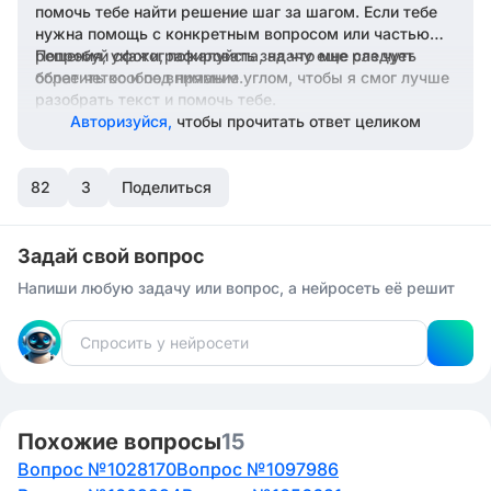
помочь тебе найти решение шаг за шагом. Если тебе
нужна помощь с конкретным вопросом или частью
решения, укажи, пожалуйста, на что мне следует
Попробуй сфотографировать задачу еще раз чуть
обратить особое внимание.
более четко и под прямым углом, чтобы я смог лучше
разобрать текст и помочь тебе.
Авторизуйся,
чтобы прочитать ответ целиком
82
3
Поделиться
Задай свой вопрос
Напиши любую задачу или вопрос, а нейросеть её решит
Похожие вопросы
15
Вопрос №1028170
Вопрос №1097986