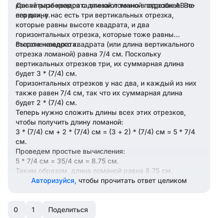
как четыре квадрата влезают точно в отрезок AB по
Давай разберемся с длиной ломаной подробнее. Во-
его длине.
первых, у нас есть три вертикальных отрезка,
которые равны высоте квадрата, и два
горизонтальных отрезка, которые тоже равны
стороне квадрата.
Высота каждого квадрата (или длина вертикального
отрезка ломаной) равна 7/4 см. Поскольку
вертикальных отрезков три, их суммарная длина
будет 3 * (7/4) см.
Горизонтальных отрезков у нас два, и каждый из них
также равен 7/4 см, так что их суммарная длина
будет 2 * (7/4) см.
Теперь нужно сложить длины всех этих отрезков,
чтобы получить длину ломаной:
3 * (7/4) см + 2 * (7/4) см = (3 + 2) * (7/4) см = 5 * 7/4
см.
Проведем простые вычисления:
5 * 7/4 см = 35/4 см = 8.75 см.
Таким образом, длина ломаной равна 8.75 см.
Авторизуйся,
чтобы прочитать ответ целиком
0
1
Поделиться