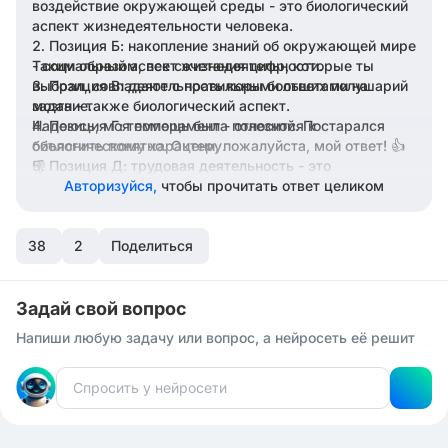
воздействие окружающей среды - это биологический
аспект жизнедеятельности человека.
Позиция Б: накопление знаний об окружающей мире
- социальный аспект жизнедеятельности.
Таким образом, все сочетания цифр, которые ты
выбрал, совпадают с правильными ответами на
Позиция В: деятельность коры больших полушарий
мозга - также биологический аспект.
задание.
Надеюсь, моя помощь была полезной. Постарался
Позиция Г: темперамент - относится к
биологическому характеру.
объяснить понятно. Оцени, пожалуйста, мой ответ! 👍
👎
Позиция Д: трудовая деятельность - это
социальный аспект.
Авторизуйся,
чтобы прочитать ответ целиком
38
2
Поделиться
Задай свой вопрос
Напиши любую задачу или вопрос, а нейросеть её решит