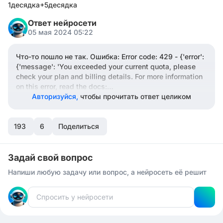
1десядка+5десядка
Ответ нейросети
05 мая 2024 05:22
Что-то пошло не так. Ошибка: Error code: 429 - {'error':
{'message': 'You exceeded your current quota, please
check your plan and billing details. For more information
on this error, read the docs:
https://platform.openai.com/docs/guides/error-
Авторизуйся,
чтобы прочитать ответ целиком
codes/api-errors
.', 'type': 'insufficient_quota', 'param':
None, 'code': 'insufficient_quota'}}
193
6
Поделиться
Задай свой вопрос
Напиши любую задачу или вопрос, а нейросеть её решит