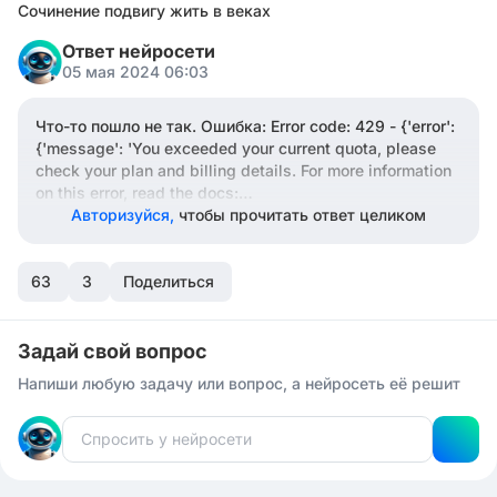
Сочинение подвигу жить в веках
Ответ нейросети
05 мая 2024 06:03
Что-то пошло не так. Ошибка: Error code: 429 - {'error':
{'message': 'You exceeded your current quota, please
check your plan and billing details. For more information
on this error, read the docs:
https://platform.openai.com/docs/guides/error-
Авторизуйся,
чтобы прочитать ответ целиком
codes/api-errors
.', 'type': 'insufficient_quota', 'param':
None, 'code': 'insufficient_quota'}}
63
3
Поделиться
Задай свой вопрос
Напиши любую задачу или вопрос, а нейросеть её решит