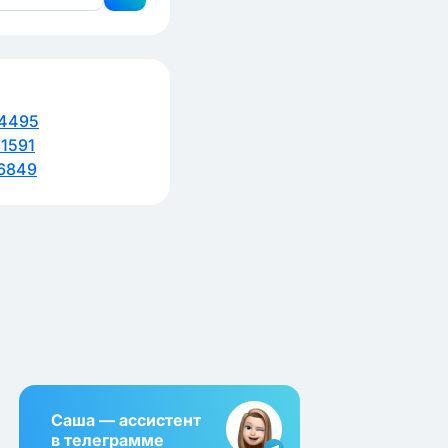
4495
1591
6849
Саша — ассистент
в телеграмме