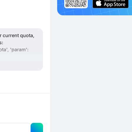
 current quota,
s:
uota', 'param':