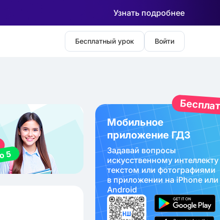
Узнать подробнее
Бесплатный урок
Войти
Беспла
Мобильное
приложение ГДЗ
Задавай вопросы
искуcственному интеллекту
текстом или фотографиями
в приложении на iPhone или
Android