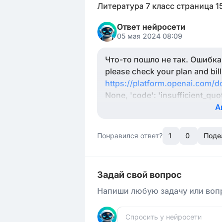
Литература 7 класс страница 1
Ответ нейросети
05 мая 2024 08:09
Что-то пошло не так. Ошибка: E
please check your plan and bill
https://platform.openai.com/d
None, 'code': 'insufficient_quo
А
Понравился ответ?
1
0
Поде
Задай свой вопрос
Напиши любую задачу или вопр