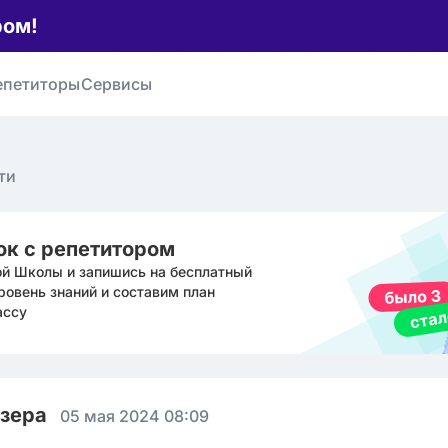
ром!
епетиторы
Сервисы
ти
ок с репетитором
ой Школы и запишись на бесплатный
ровень знаний и составим план
ассу
юзера
05 мая 2024 08:09