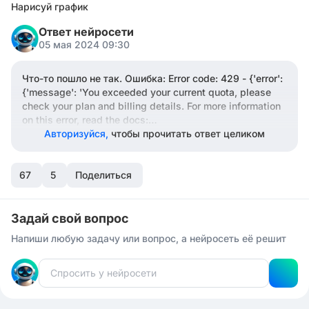
Нарисуй график
Ответ нейросети
05 мая 2024 09:30
Что-то пошло не так. Ошибка: Error code: 429 - {'error':
{'message': 'You exceeded your current quota, please
check your plan and billing details. For more information
on this error, read the docs:
https://platform.openai.com/docs/guides/error-
Авторизуйся,
чтобы прочитать ответ целиком
codes/api-errors
.', 'type': 'insufficient_quota', 'param':
None, 'code': 'insufficient_quota'}}
67
5
Поделиться
Задай свой вопрос
Напиши любую задачу или вопрос, а нейросеть её решит