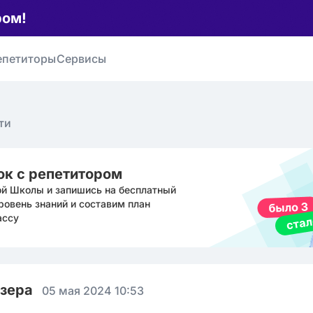
ром!
епетиторы
Сервисы
ти
ок с репетитором
ой Школы и запишись на бесплатный
ровень знаний и составим план
ассу
юзера
05 мая 2024 10:53