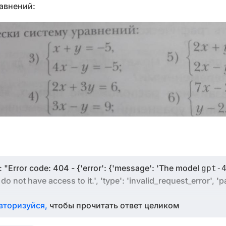
авнений:
"Error code: 404 - {'error': {'message': 'The model
gpt-
do not have access to it.', 'type': 'invalid_request_error', '
вторизуйся,
чтобы прочитать ответ целиком