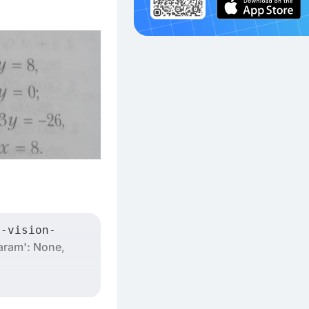
4-vision-
param': None,