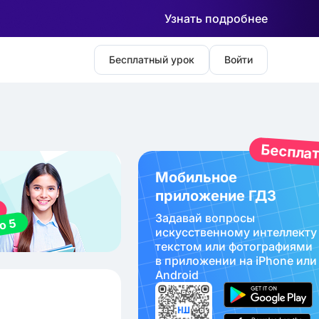
Узнать подробнее
Бесплатный урок
Войти
Беспла
Мобильное
приложение ГДЗ
Задавай вопросы
искуcственному интеллекту
текстом или фотографиями
в приложении на iPhone или
Android