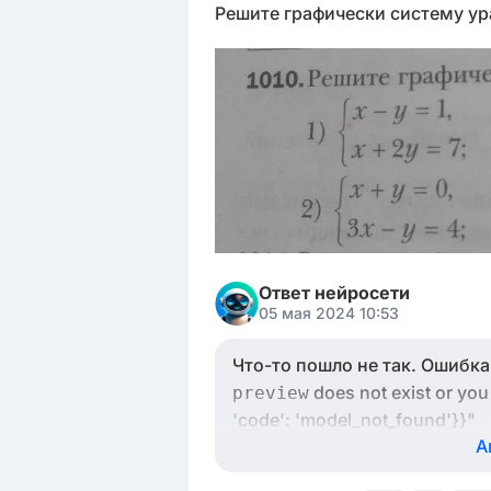
Решите графически систему ур
Ответ нейросети
05 мая 2024 10:53
Что-то пошло не так. Ошибка: 
does not exist or you 
preview
'code': 'model_not_found'}}"
А