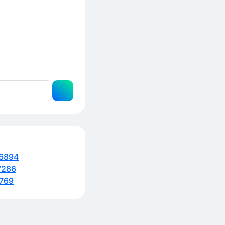
6894
7286
769