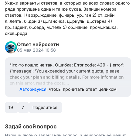
Укажи варианты ответов, в которых во всех словах одного
ряда пропущена одна и та же буква. Запиши номера
ответов. 1) возр..ждение, ф..нарь, ур..ган 2) ст..снён,
л..леять, б..дон 3) ц..ганочка, ц..ркуль, ц..стерна 4)
пр..зидент, б..седа, м..тель 5) об..няние, пром..кашка,
сков..рода
Ответ нейросети
05 мая 2024 10:58
Что-то пошло не так. Ошибка: Error code: 429 - {'error':
{'message': 'You exceeded your current quota, please
check your plan and billing details. For more information
on this error, read the docs:
https://platform.openai.com/docs/guides/error-
Авторизуйся,
чтобы прочитать ответ целиком
codes/api-errors
.', 'type': 'insufficient_quota', 'param':
None, 'code': 'insufficient_quota'}}
19
7
Поделиться
Задай свой вопрос
Напиши любую задачу или вопрос, а нейросеть её решит