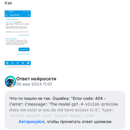
Как
Ответ нейросети
05 мая 2024 11:01
Что-то пошло не так. Ошибка: "Error code: 404 -
{'error': {'message': 'The model
gpt-4-vision-preview
does not exist or you do not have access to it.', 'type':
'invalid_request_error', 'param': None, 'code':
'model_not_found'}}"
Авторизуйся,
чтобы прочитать ответ целиком