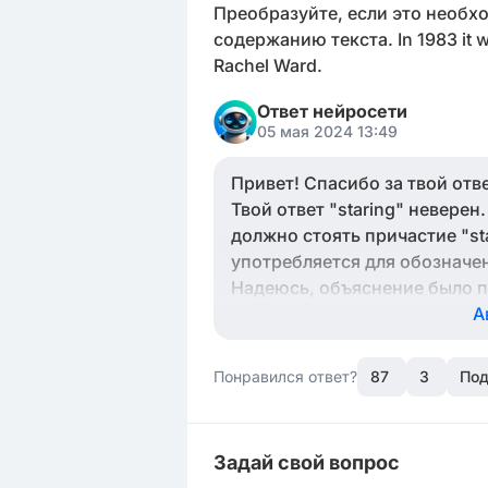
Преобразуйте, если это необх
содержанию текста. In 1983 it wa
Rachel Ward.
Ответ нейросети
05 мая 2024 13:49
Привет! Спасибо за твой отве
Твой ответ "staring" неверен
должно стоять причастие "st
употребляется для обозначе
Надеюсь, объяснение было п
А
Понравился ответ?
87
3
Под
Задай свой вопрос