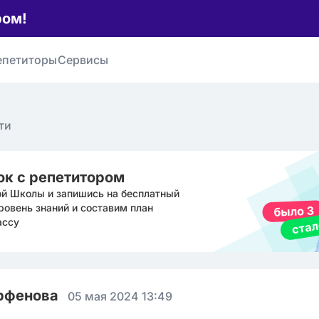
ром!
епетиторы
Сервисы
ти
ок с репетитором
ой Школы и запишись на бесплатный
ровень знаний и составим план
ассу
арфенова
05 мая 2024 13:49