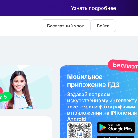
Узнать подробнее
Бесплатный урок
Войти
Беспла
Мобильное
приложение ГДЗ
Задавай вопросы
искуcственному интеллекту
текстом или фотографиями
в приложении на iPhone или
Android