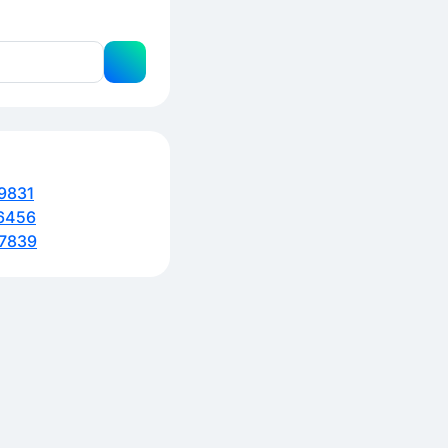
9831
6456
7839