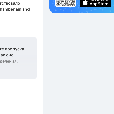
тствовало
 Chamberlain and
сте пропуска
как оно
деления.