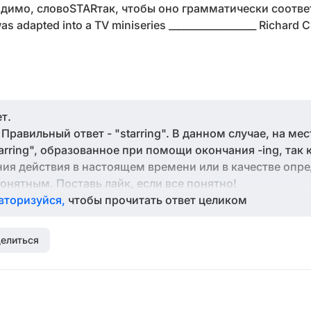
одимо, словоSTARтак, чтобы оно грамматически соотве
s adapted into a TV miniseries __________________ Richard
т.
. Правильный ответ - "starring". В данном случае, на ме
arring", образованное при помощи окончания -ing, так 
ния действия в настоящем времени или в качестве опре
онятным. Поставь лайк, если все понятно!
вторизуйся,
чтобы прочитать ответ целиком
елиться