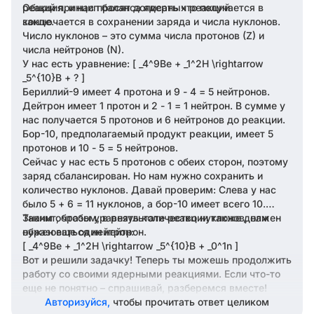
реакция, и нас просят дописать что получается в
Общий принцип баланса ядерных реакций
конце.
заключается в сохранении заряда и числа нуклонов.
Число нуклонов – это сумма числа протонов (Z) и
числа нейтронов (N).
У нас есть уравнение: [ _4^9Be + _1^2H \rightarrow
_5^{10}B + ? ]
Бериллий-9 имеет 4 протона и 9 - 4 = 5 нейтронов.
Дейтрон имеет 1 протон и 2 - 1 = 1 нейтрон. В сумме у
нас получается 5 протонов и 6 нейтронов до реакции.
Бор-10, предполагаемый продукт реакции, имеет 5
протонов и 10 - 5 = 5 нейтронов.
Сейчас у нас есть 5 протонов с обеих сторон, поэтому
заряд сбалансирован. Но нам нужно сохранить и
количество нуклонов. Давай проверим: Слева у нас
было 5 + 6 = 11 нуклонов, а бор-10 имеет всего 10.
Значит, чтобы уравнять количество нуклонов, нам
Таким образом, в результате реакции также должен
нужен еще один нейтрон.
образоваться нейтрон:
[ _4^9Be + _1^2H \rightarrow _5^{10}B + _0^1n ]
Вот и решили задачку! Теперь ты можешь продолжить
работу со своими ядерными реакциями. Если что-то
еще не понятно – спрашивай, разберемся вместе!
Авторизуйся,
чтобы прочитать ответ целиком