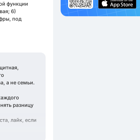
бой функции
вая; 6)
фры, под
щитная,
то
, а не семьи.
каждого
онять разницу
та, лайк, если