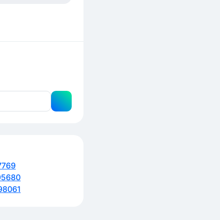
7769
95680
98061