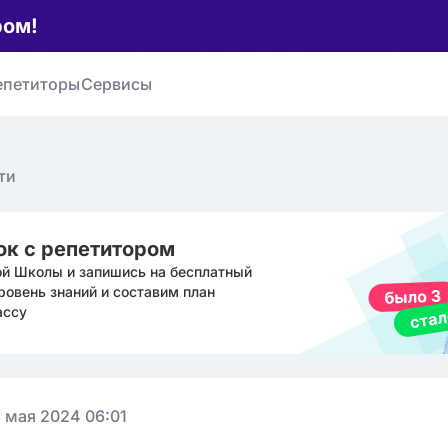
ром!
епетиторы
Сервисы
ти
ок с репетитором
ой Школы и запишись на бесплатный
ровень знаний и составим план
ассу
 мая 2024 06:01