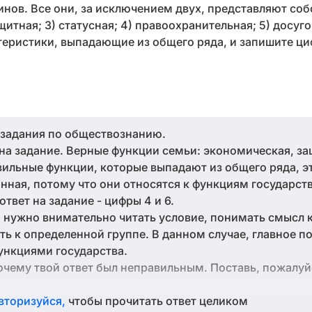
нов. Все они, за исключением двух, представляют со
щитная; 3) статусная; 4) правоохранительная; 5) досуго
теристики, выпадающие из общего ряда, и запишите ци
 задания по обществознанию.
 на задание. Верные функции семьи: экономическая, за
вильные функции, которые выпадают из общего ряда, э
ная, потому что они относятся к функциям государства
твет на задание - цифры 4 и 6.
, нужно внимательно читать условие, понимать смысл 
ь к определенной группе. В данном случае, главное п
ункциями государства.
очему твой ответ был неправильным. Поставь, пожалуйс
вторизуйся,
чтобы прочитать ответ целиком