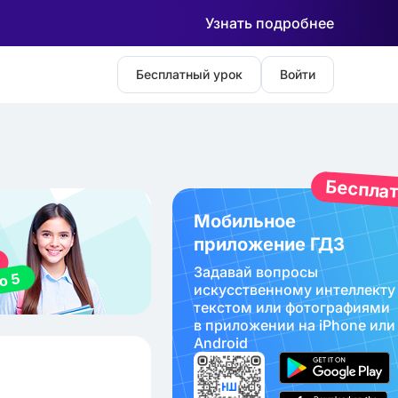
Узнать подробнее
Бесплатный урок
Войти
Беспла
Мобильное
приложение ГДЗ
Задавай вопросы
искуcственному интеллекту
текстом или фотографиями
в приложении на iPhone или
Android