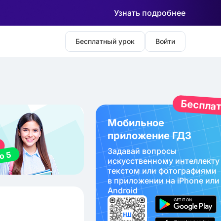
Узнать подробнее
Бесплатный урок
Войти
Беспла
Мобильное
приложение ГДЗ
Задавай вопросы
искуcственному интеллекту
текстом или фотографиями
в приложении на iPhone или
Android