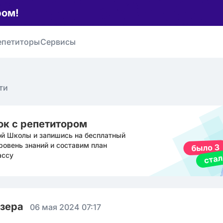
ром!
епетиторы
Сервисы
ти
ок с репетитором
ой Школы и запишись на бесплатный
ровень знаний и составим план
ассу
юзера
06 мая 2024 07:17