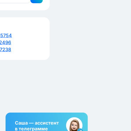
95754
2496
7238
Саша — ассистент
в телеграмме