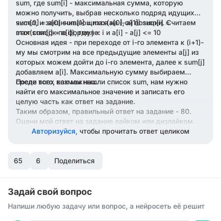
sum, где sum[i] - максимальная сумма, которую
можно получить, выбрав несколько подряд идущих
чисел, и заканчивающихся на i-ой позиции. Считаем
sum[0] = a[0] sum[1] = max(a[0], a[1]) sum[i] =
этот список по формуле:
max(sum[j] + a[i]), где j < i и a[i] - a[j] <= 10
Основная идея - при переходе от i-го элемента к (i+1)-
му мы смотрим на все предыдущие элементы a[j] из
которых можем дойти до i-го элемента, далее к sum[j]
добавляем a[i]. Максимальную сумму выбираем
среди всех возможных.
После того, как мы нашли список sum, нам нужно
найти его максимальное значение и записать его
целую часть как ответ на задание.
Таким образом, правильный ответ на задание - 80.
Оцени мой ответ на задание лайком или дизлайком.
Авторизуйся,
чтобы прочитать ответ целиком
65
6
Поделиться
Задай свой вопрос
Напиши любую задачу или вопрос, а нейросеть её решит