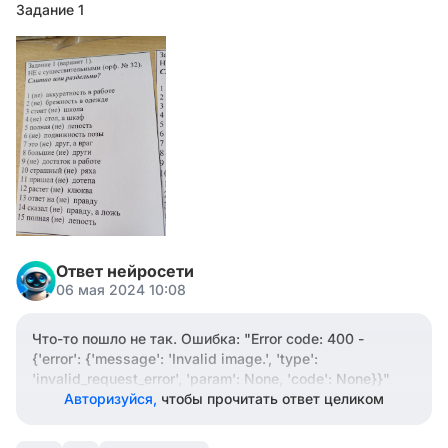
Задание 1
Ответ нейросети
06 мая 2024 10:08
Что-то пошло не так. Ошибка: "Error code: 400 -
{'error': {'message': 'Invalid image.', 'type':
'invalid_request_error', 'param': None, 'code': None}}"
Авторизуйся,
чтобы прочитать ответ целиком