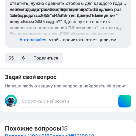
ответить, нужно сравнить столбцы для каждого года и
найти год, где столбец "Щелкунчика" ниже, чем
Теперь посмотрим на девятый вопрос: "Сколько раз
"Лебединого озера". Исходя из диаграммы, это
за три года, с 2015 по 2017 год, балет "Щелкунчик"
получается 2017 год.
шел в Большом театре?" Здесь нужно сложить
количество представлений "Щелкунчика" за три года.
По диаграмме видно: в 2015 году его показали
Вот так, шаг за шагом, и разобрались с задачами!
примерно 20 раз, в 2016 примерно 15 раз, и в 2017
Авторизуйся,
чтобы прочитать ответ целиком
около 25 раз. Если сложить все цифры: 20 + 15 + 25,
получится 60 раз за три года.
65
6
Поделиться
Задай свой вопрос
Напиши любую задачу или вопрос, а нейросеть её решит
Похожие вопросы
15