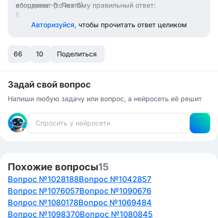
координат (точка 0).
абсциссы -5. Поэтому правильный ответ:
E.
Авторизуйся,
чтобы прочитать ответ целиком
66
10
Поделиться
Задай свой вопрос
Напиши любую задачу или вопрос, а нейросеть её решит
Похожие вопросы
15
Вопрос №1028188
Вопрос №1042857
Вопрос №1076057
Вопрос №1090676
Вопрос №1080178
Вопрос №1069484
Вопрос №1098370
Вопрос №1080845