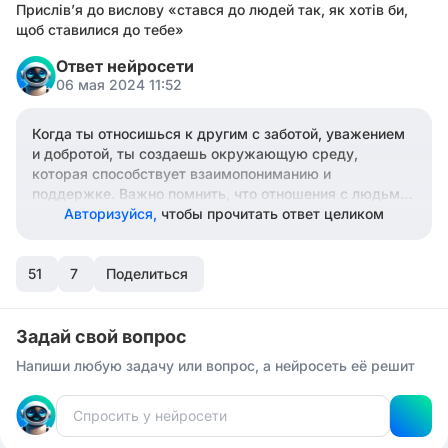
Прислівʼя до вислову «стався до людей так, як хотів би,
щоб ставилися до тебе»
Ответ нейросети
06 мая 2024 11:52
Когда ты относишься к другим с заботой, уважением
и добротой, ты создаешь окружающую среду,
которая способствует взаимопониманию и
поддержке. Важно помнить, что отношения с людьми
строятся на взаимности и уважении каждого
Авторизуйся,
чтобы прочитать ответ целиком
индивида. Слово "Прислів'я" подчеркивает важность
отношений между людьми и награждение
51
уважениями, с которыми вы хотите быть относимы
7
Поделиться
друг к другу.
Задай свой вопрос
Напиши любую задачу или вопрос, а нейросеть её решит