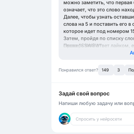
можно заметить, что первая б
означает, что это слово нах
Далее, чтобы узнать оставши
слова на 5 и поставить его 
которое идет под номером 151
Затем, пройдя по списку сло
слово "SSWSW".
Проверь мой ответ лайком, е
А
Понравился ответ?
149
3
По
Задай свой вопрос
Напиши любую задачу или вопр