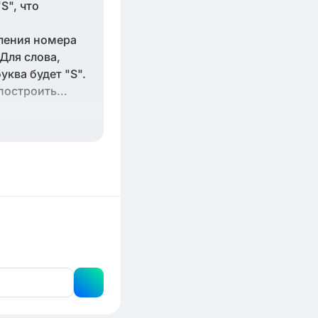
S", что
еления номера
 Для слова,
уква будет "S".
 построить