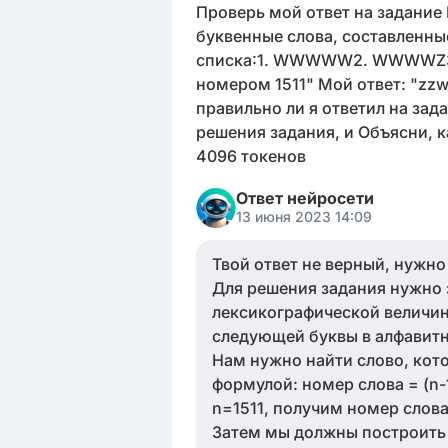
Проверь мой ответ на задание 
буквенные слова, составленные 
списка:1. WWWWW2. WWWWZ3.
номером 1511" Мой ответ: "zz
правильно ли я ответил на зад
решения задания, и Объясни, 
4096 токенов
Ответ нейросети
13 июня 2023 14:09
Твой ответ не верный, нужн
Для решения задания нужно з
лексикографической величино
следующей буквы в алфавитно
Нам нужно найти слово, кот
формулой: номер слова = (n-
n=1511, получим номер слова 
Затем мы должны построить эт