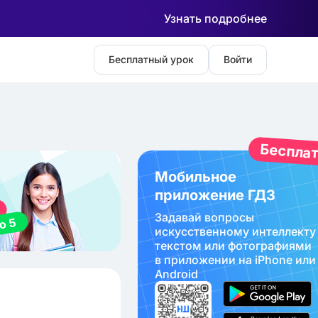
Узнать подробнее
Бесплатный урок
Войти
Беспла
Мобильное
приложение ГДЗ
Задавай вопросы
искуcственному интеллекту
текстом или фотографиями
в приложении на iPhone или
Android