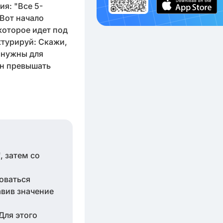
ия: "Все 5-
 Вот начало
торое идет под
ктурируй: Скажи,
е нужны для
ен превышать
, затем со
оваться
авив значение
 Для этого