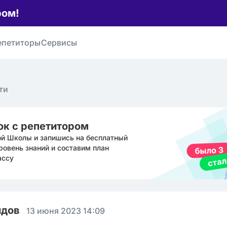
ром!
епетиторы
Сервисы
ти
ок с репетитором
ой Школы и запишись на бесплатный
ровень знаний и составим план
ассу
идов
13 июня 2023 14:09