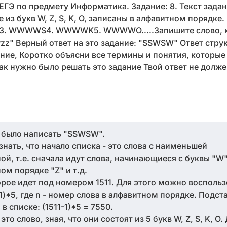
ЕГЭ по предмету Информатика. Задание: 8. Текст задан
из букв W, Z, S, K, O, записаны в алфавитном порядке.
 WWWWS4. WWWWK5. WWWWO.....Запишите слово, ко
wzz" Верный ответ на это задание: "SSWSW" Ответ стру
ание, Коротко объясни все термины и понятия, которы
как нужно было решать это задание Твой ответ не долж
о было написать "SSWSW".
нать, что начало списка - это слова с наименьшей
й, т.е. сначала идут слова, начинающиеся с буквы "W"
м порядке "Z" и т.д.
орое идет под номером 1511. Для этого можно воспольз
1)*5, где n - номер слова в алфавитном порядке. Подст
в списке: (1511-1)*5 = 7550.
о слово, зная, что они состоят из 5 букв W, Z, S, K, O.