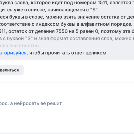
уква слова, которое идет под номером 1511, является "
одится уже в списке, начинающемся с "S".
еся буквы в слове, можно взять значение остатка от д
в соответствие с индексом буквы в алфавитном порядке.
1, остаток от деления 7550 на 5 равен 0, поэтому эта б
в с буквой "S" и зная формат составления слов, можно
сли все понятно.
вторизуйся,
чтобы прочитать ответ целиком
делиться
ос, а нейросеть её решит