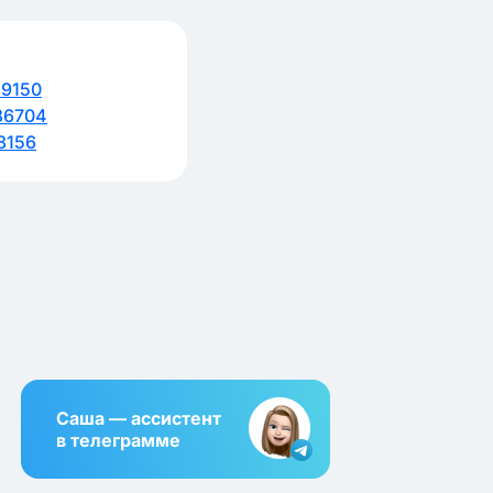
9150
86704
8156
Саша — ассистент
в телеграмме