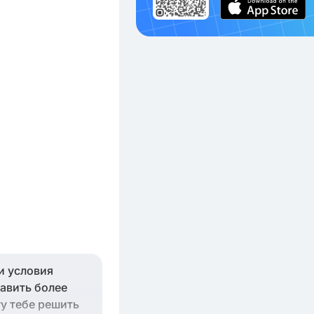
и условия
тавить более
гу тебе решить