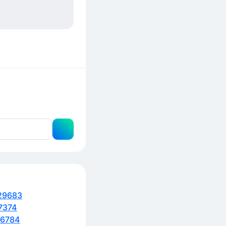
29683
7374
6784