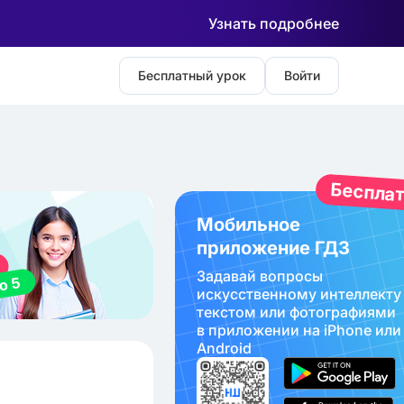
Узнать подробнее
Бесплатный урок
Войти
Беспла
Мобильное
приложение ГДЗ
Задавай вопросы
искуcственному интеллекту
текстом или фотографиями
в приложении на iPhone или
Android