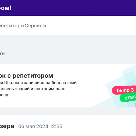
ром!
епетиторы
Сервисы
ти
ок с репетитором
ой Школы и запишись на бесплатный
ровень знаний и составим план
ассу
юзера
06 мая 2024 12:35