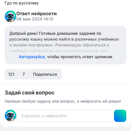
Гдз по русскому
Ответ нейросети
06 мая 2024 14:12
Добрый день! Готовые домашние задания по
русскому языку можно найти в различных учебниках
и онлайн платформах. Рекомендую обратиться к
учебнику, который вы используете в школе, или
поискать в интернете ресурсы, предлагающие
Авторизуйся,
чтобы прочитать ответ целиком
решения задач по русскому языку. Учить русский
язык важно для улучшения навыков грамматики,
121
письма и разговорной речи. Успехов вам в изучении
7
Поделиться
русского языка! Если у вас есть другие вопросы по
учебе, не стесняйтесь задавать.
Задай свой вопрос
Напиши любую задачу или вопрос, а нейросеть её решит