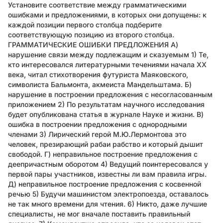
Установите соответствие между грамматическими
ошибками и предложениями, в которых они допущены: к
каждой позиции первого столбца подберите
соответствующую позицию из второго столбца.
ГРАММАТИЧЕСКИЕ ОШИБКИ ПРЕДЛОЖЕНИЯ А)
нарушение связи между подлежащим и сказуемым 1) Те,
кто интересовался литературными течениями начала ХХ
века, читал стихотворения футуриста Маяковского,
символиста Бальмонта, акмеиста Мандельштама. Б)
нарушение в построении предложения с несогласованным
приложением 2) По результатам научного исследования
будет опубликована статья в журнале Науке и жизни. В)
ошибка в построении предложения с однородными
членами 3) Лирический герой М.Ю.Лермонтова это
человек, презирающий рабаи рабство и который дышит
свободой. Г) неправильное построение предложения с
деепричастным оборотом 4) Ведущий поинтересовался у
первой пары участников, известны ли вам правила игры.
Д) неправильное построение предложения с косвенной
речью 5) Будучи машинистом электропоезда, оставалось
не так много времени для чтения. 6) Никто, даже лучшие
специалисты, не мог вначале поставить правильный