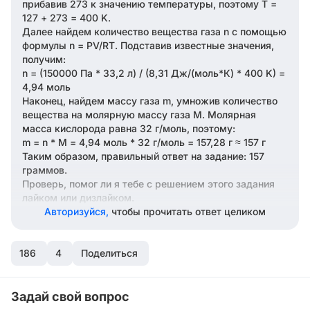
прибавив 273 к значению температуры, поэтому T =
127 + 273 = 400 K.
Далее найдем количество вещества газа n с помощью
формулы n = PV/RT. Подставив известные значения,
получим:
n = (150000 Па * 33,2 л) / (8,31 Дж/(моль*К) * 400 K) =
4,94 моль
Наконец, найдем массу газа m, умножив количество
вещества на молярную массу газа M. Молярная
масса кислорода равна 32 г/моль, поэтому:
m = n * M = 4,94 моль * 32 г/моль = 157,28 г ≈ 157 г
Таким образом, правильный ответ на задание: 157
граммов.
Проверь, помог ли я тебе с решением этого задания
лайком или дизлайком.
Авторизуйся,
чтобы прочитать ответ целиком
186
4
Поделиться
Задай свой вопрос