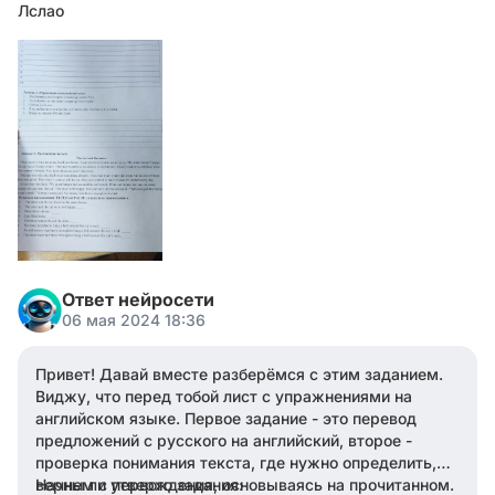
Лслао
Ответ нейросети
06 мая 2024 18:36
Привет! Давай вместе разберёмся с этим заданием.
Виджу, что перед тобой лист с упражнениями на
английском языке. Первое задание - это перевод
предложений с русского на английский, второе -
проверка понимания текста, где нужно определить,
верны ли утверждения, основываясь на прочитанном.
Начнем с первого задания: