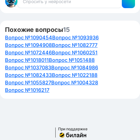
кота.
An old mouse was brave enough to hang a bell around
the cat’s neck. - FALSE (-), в тексте сказано что ни одна
мышь не была достаточно смелой, чтобы сделать это.
The mice were not brave enough to hang a bell around
Похожие вопросы
15
the cat’s neck. - TRUE (+), сказано, что никто не
Вопрос №1090454
Вопрос №1093936
ответил на вопрос о том, кто повесит колокольчик, так
Вопрос №1094908
что никто не был достаточно смелым.
Вопрос №1082777
Вопрос №1072446
Вопрос №1060251
Вопрос №1018011
Вопрос №1051488
Вопрос №1037083
Вопрос №1084986
Вопрос №1082433
Вопрос №1022188
Вопрос №1055827
Вопрос №1004328
Вопрос №1016217
При поддержке