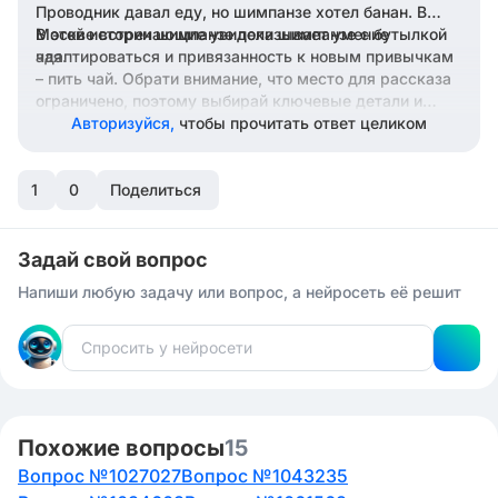
Проводник давал еду, но шимпанзе хотел банан. В
Москве встречающие увидели шимпанзе с бутылкой
В этой истории шимпанзе показывает умение
чая.
адаптироваться и привязанность к новым привычкам
– пить чай. Обрати внимание, что место для рассказа
ограничено, поэтому выбирай ключевые детали и
избегай лишних подробностей, чтобы уложиться в
Авторизуйся,
чтобы прочитать ответ целиком
заданный объем. Надеюсь, это поможет тебе с
изложением!
1
0
Поделиться
Задай свой вопрос
Напиши любую задачу или вопрос, а нейросеть её решит
Похожие вопросы
15
Вопрос №1027027
Вопрос №1043235