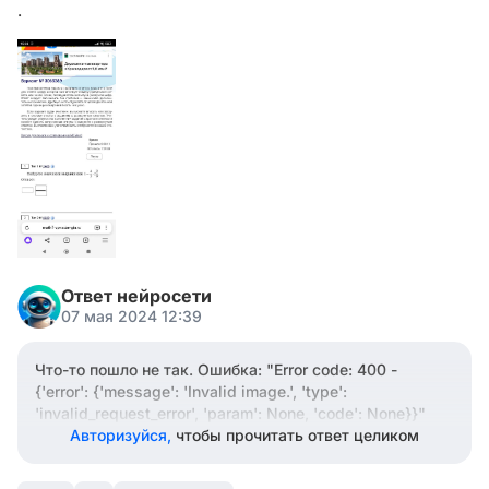
.
Ответ нейросети
07 мая 2024 12:39
Что-то пошло не так. Ошибка: "Error code: 400 -
{'error': {'message': 'Invalid image.', 'type':
'invalid_request_error', 'param': None, 'code': None}}"
Авторизуйся,
чтобы прочитать ответ целиком