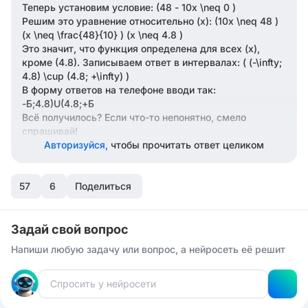
Теперь установим условие: (48 - 10x \neq 0 )
Решим это уравнение относительно (x): (10x \neq 48 )
(x \neq \frac{48}{10} ) (x \neq 4.8 )
Это значит, что функция определена для всех (x),
кроме (4.8). Записываем ответ в интервалах: ( (-\infty;
4.8) \cup (4.8; +\infty) )
В форму ответов на телефоне вводи так:
-Б;4.8)U(4.8;+Б
Всё получилось? Если что-то непонятно, смело
спрашивай!
Авторизуйся,
чтобы прочитать ответ целиком
57
6
Поделиться
Задай свой вопрос
Напиши любую задачу или вопрос, а нейросеть её решит