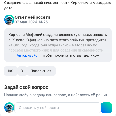
Создание славянской письменности Кириллом и мефодием
дата
Ответ нейросети
07 мая 2024 14:25
Кирилл и Мефодий создали славянскую письменность
в IX веке. Официально дата этого события приходится
на 863 год, когда они отправились в Моравию по
просьбе местного князя для создания письменности
на основе глаголицы. В результате этой работы была
Авторизуйся,
чтобы прочитать ответ целиком
разработана глаголица, а затем кириллица, которую
мы используем сегодня для написания слов на
199
русском и других славянских языках. Это событие
9
Поделиться
имеет огромное значение для культуры и образования
славянских народов.
Задай свой вопрос
Напиши любую задачу или вопрос, а нейросеть её решит